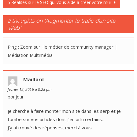
navigation
5 Réalités sur le SEO qui vous aide à créer votre mur
2 thoughts on “
Augmenter le trafic d’un site
Web
”
Ping : Zoom sur : le métier de community manager |
Médiation Multimédia
Maillard
février 12, 2016 à 8:28 pm
bonjour
je cherche à faire monter mon site dans les serp et je
tombe sur vos articles dont j’en ai lu certains..
j’y ai trouvé des réponses, merci à vous